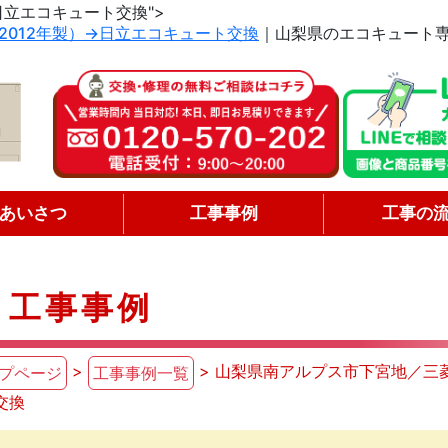
日立エコキュート交換">
012年製）→日立エコキュート交換
｜山梨県のエコキュート
あいさつ
工事事例
工事の
工事事例
>
> 山梨県南アルプス市下宮地／三
プページ
工事事例一覧
交換