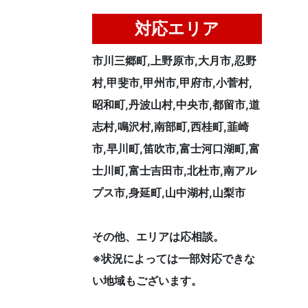
対応エリア
市川三郷町,上野原市,大月市,忍野
村,甲斐市,甲州市,甲府市,小菅村,
昭和町,丹波山村,中央市,都留市,道
志村,鳴沢村,南部町,西桂町,韮崎
市,早川町,笛吹市,富士河口湖町,富
士川町,富士吉田市,北杜市,南アル
プス市,身延町,山中湖村,山梨市
その他、エリアは応相談。
※状況によっては一部対応できな
い地域もございます。