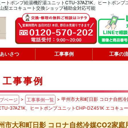
トポンプ給湯機貯湯ユニットCTU-37AZ1K、ヒートポンプユニ
山梨エコキュート交換ショップ補助金対応可能
あいさつ
工事事例
工事の
工事事例
>
> 甲州市大和町日影 コロナ自然
プページ
工事事例一覧
TU-37AZ1K、ヒートポンプユニットCHP-DZ451K エコキ
州市大和町日影 コロナ自然冷媒CO2家