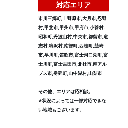
対応エリア
市川三郷町,上野原市,大月市,忍野
村,甲斐市,甲州市,甲府市,小菅村,
昭和町,丹波山村,中央市,都留市,道
志村,鳴沢村,南部町,西桂町,韮崎
市,早川町,笛吹市,富士河口湖町,富
士川町,富士吉田市,北杜市,南アル
プス市,身延町,山中湖村,山梨市
その他、エリアは応相談。
※状況によっては一部対応できな
い地域もございます。