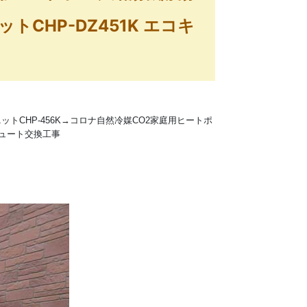
トCHP-DZ451K エコキ
トCHP-456K→コロナ自然冷媒CO2家庭用ヒートポ
コキュート交換工事