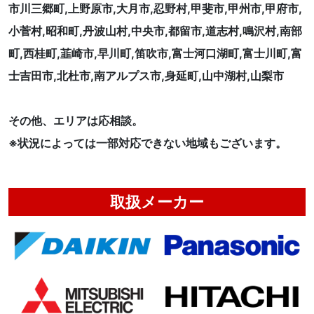
市川三郷町,上野原市,大月市,忍野村,甲斐市,甲州市,甲府市,
小菅村,昭和町,丹波山村,中央市,都留市,道志村,鳴沢村,南部
町,西桂町,韮崎市,早川町,笛吹市,富士河口湖町,富士川町,富
士吉田市,北杜市,南アルプス市,身延町,山中湖村,山梨市
その他、エリアは応相談。
※状況によっては一部対応できない地域もございます。
取扱メーカー